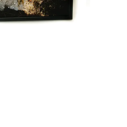
Ajoutez un cadre po
création et l’intégre
MPORTANT :
 Merci 
le formulaire dispon
commande. En cas 
contacter par e-mail
clapstudioglitter@