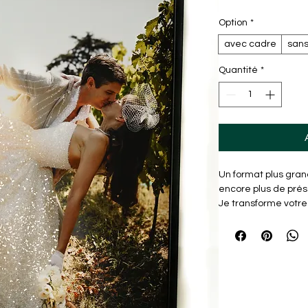
Option
*
avec cadre
sans
Quantité
*
Un format plus gran
encore plus de prés
Je transforme votre 
unique, imprimée s
sublimée à la main a
Maison Glitter.
💛 Idéal pour une d
cadeau qui marque
✨ 
Option cadre disp