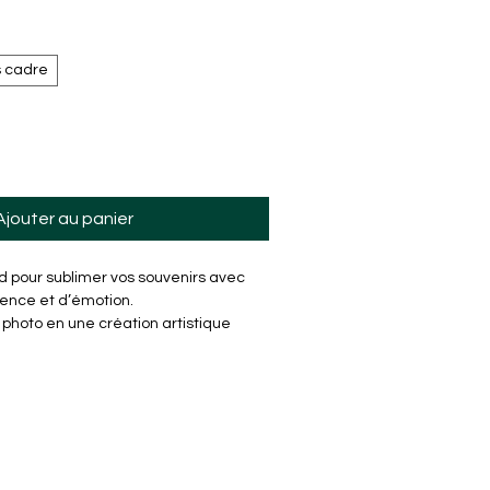
promotionnel
 cadre
Ajouter au panier
d pour sublimer vos souvenirs avec 
ence et d’émotion.
photo en une création artistique 
ur papier haut de gamme puis 
vec une finition scintillante signature 
écoration murale élégante ou un 
.
onible