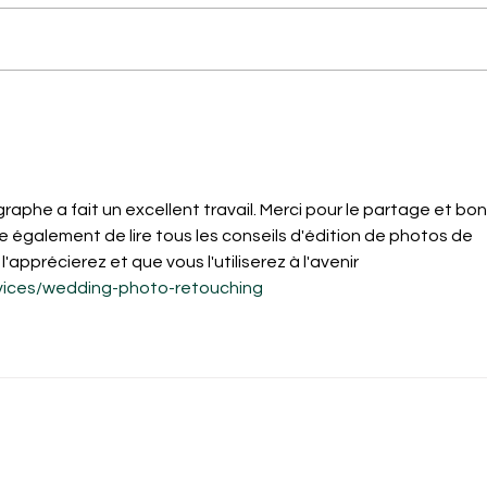
ClapStudio rejoint Solydari :
Comm
boostez vos projets photo,
pho
vidéo et drone dans le Sud-
mar
Ouest
raphe a fait un excellent travail. Merci pour le partage et bo
galement de lire tous les conseils d'édition de photos de 
l'apprécierez et que vous l'utiliserez à l'avenir
rvices/wedding-photo-retouching