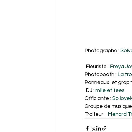
Photographe : 
Solv
 Fleuriste:  
Freya Jo
Photobooth : 
La tr
Panneaux  et graph
 DJ : 
mille et fees  
Officiante : 
So lovel
Groupe de musique 
Traiteur :  
Menard Tr