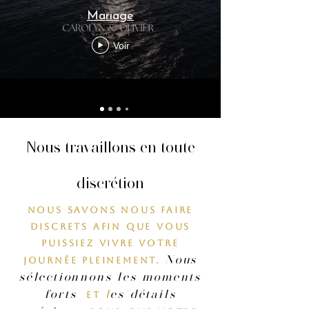
Mariage
Voir
Nous travaillons en toute
discrétion
Nous savons nous faire
discrets afin que vous
puissiez vivre votre
Nous
journée pleinement.
sélectionnons les moments
forts
l
es détails
et